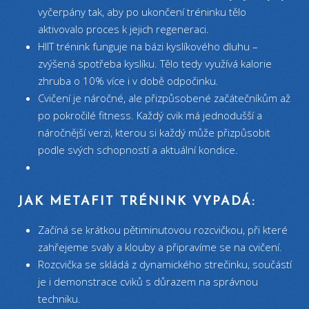
vyčerpány tak, aby po ukončení tréninku tělo
aktivovalo proces k jejich regeneraci.
HIIT trénink funguje na bázi kyslíkového dluhu –
zvýšená spotřeba kyslíku. Tělo tedy využívá kalorie
zhruba o 10% více i v době odpočinku.
Cvičení je náročné, ale přizpůsobené začátečníkům až
po pokročilé fitness. Každý cvik má jednodušší a
náročnější verzi, kterou si každý může přizpůsobit
podle svých schopností a aktuální kondice.
JAK METAFIT TRÉNINK VYPADÁ:
Začíná se krátkou pětiminutovou rozcvičkou, při které
zahřejeme svaly a klouby a připravíme se na cvičení.
Rozcvička se skládá z dynamického strečinku, součástí
je i demonstrace cviků s důrazem na správnou
techniku.