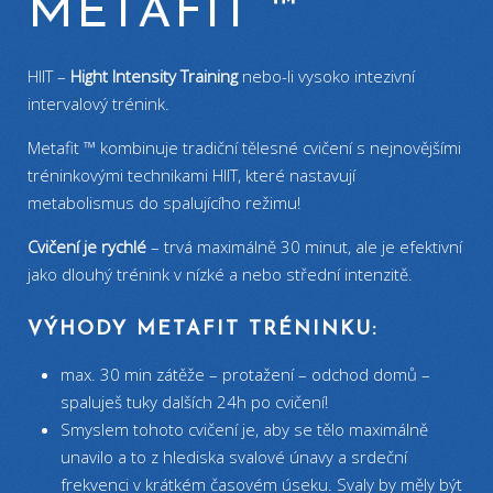
METAFIT ™
HIIT –
Hight Intensity Training
nebo-li vysoko intezivní
intervalový trénink.
Metafit ™ kombinuje tradiční tělesné cvičení s nejnovějšími
tréninkovými technikami HIIT, které nastavují
metabolismus do spalujícího režimu!
Cvičení je rychlé
– trvá maximálně 30 minut, ale je efektivní
jako dlouhý trénink v nízké a nebo střední intenzitě.
VÝHODY METAFIT TRÉNINKU:
max. 30 min zátěže – protažení – odchod domů –
spaluješ tuky dalších 24h po cvičení!
Smyslem tohoto cvičení je, aby se tělo maximálně
unavilo a to z hlediska svalové únavy a srdeční
frekvenci v krátkém časovém úseku. Svaly by měly být