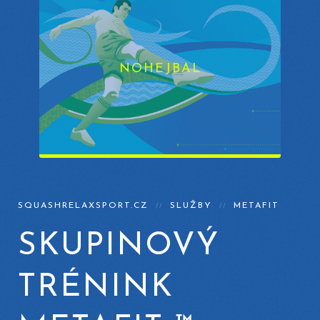
NOHEJBAL
SQUASHRELAXSPORT.CZ
SLUŽBY
METAFIT
SKUPINOVÝ
TRÉNINK